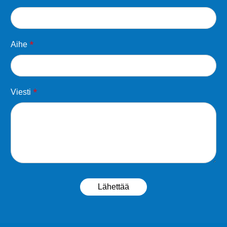
*
Aihe
*
Viesti
Lähettää